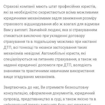
Страхові компанії мають штат професійних юристів,
які за необхідністю скористаються всіма можливими
юридичними механізмами задля заниження розміру
страхового відшкодування або ж взагалі для відмови
Вам у виплаті. Звичайній людині, яка зі страхуванням
стикається виключно при укладенні договору
страхування та в подальшому можливо при настанні
ДТП, всі тонкощі та нюанси застосування таких
механізмів невідомі. Автомобільні юристи, які
спеціалізуються на питаннях страхування, а також на
наданні юридичної допомоги при ДТП, володіють
знаннями та практичними навичками використання
вище згадуваних механізмів.
Звертаючись до нас, Ви отримаєте безкоштовну
консультацію, оформлення документів, юридичний
супровід, представництво в суді, а також якісно та в
найкоротший термін вирішите будь-які юридичні